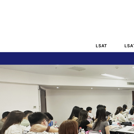
LSAT
LS